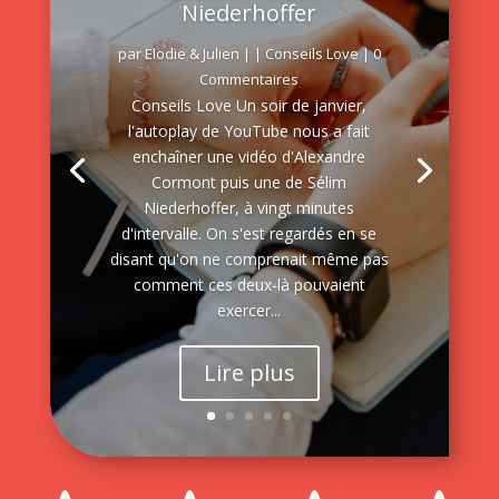
Niederhoffer
par
Elodie & Julien
|
|
Conseils Love
| 0
Commentaires
Conseils Love Un soir de janvier,
l'autoplay de YouTube nous a fait
enchaîner une vidéo d'Alexandre
Cormont puis une de Sélim
Niederhoffer, à vingt minutes
d'intervalle. On s'est regardés en se
disant qu'on ne comprenait même pas
comment ces deux-là pouvaient
exercer...
Lire plus