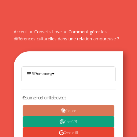
Acceuil
Conseils Love
Comment gérer les
9
9
différences culturelles dans une relation amoureuse ?
AI Summary
Résumer cet article avec :
Claude
ChatGPT
Google AI