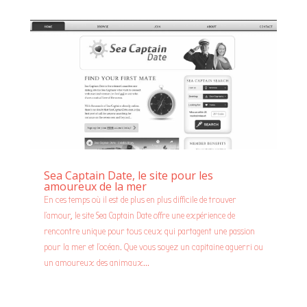
Sea Captain Date, le site pour les
amoureux de la mer
En ces temps où il est de plus en plus difficile de trouver
l'amour, le site Sea Captain Date offre une expérience de
rencontre unique pour tous ceux qui partagent une passion
pour la mer et l'océan. Que vous soyez un capitaine aguerri ou
un amoureux des animaux...