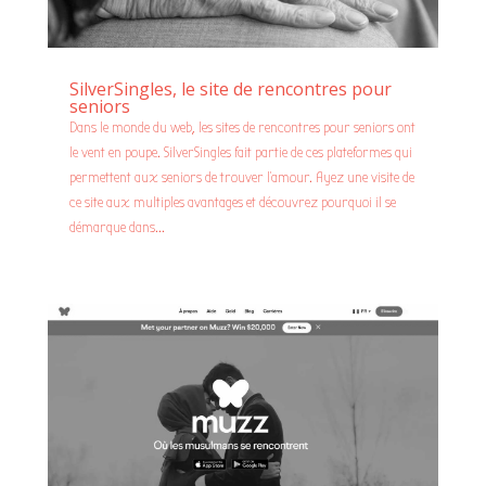
SilverSingles, le site de rencontres pour
seniors
Dans le monde du web, les sites de rencontres pour seniors ont
le vent en poupe. SilverSingles fait partie de ces plateformes qui
permettent aux seniors de trouver l'amour. Ayez une visite de
ce site aux multiples avantages et découvrez pourquoi il se
démarque dans...