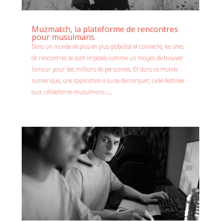
Muzmatch, la plateforme de rencontres
pour musulmans
Dans un monde de plus en plus globalisé et connecté, les sites
de rencontres se sont imposés comme un moyen de trouver
l'amour pour des millions de personnes. Et dans ce monde
numérique, une application a su se démarquer, celle destinée
aux célibataires musulmans :...