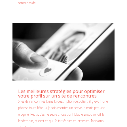
semaines de...
Les meilleures stratégies pour optimiser
votre profil sur un site de rencontres
Sites de rencontres Dans la description de Julien, il y avait une
phrase toute bête : « je sais monter un serveur mais pas une
étagère Ikea ». C'est la seule chose dont Elodie se souvenait le
lendemain, et c'est ce qui l'a fait écrire en premier. Trois ans