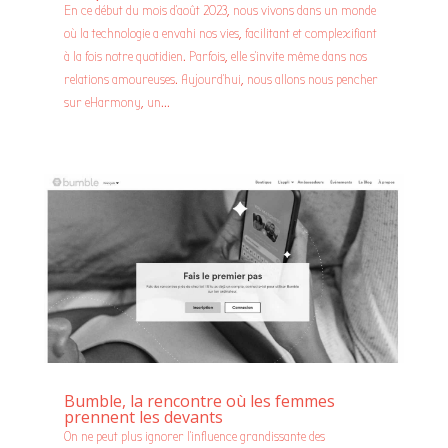
En ce début du mois d'août 2023, nous vivons dans un monde
où la technologie a envahi nos vies, facilitant et complexifiant
à la fois notre quotidien. Parfois, elle s'invite même dans nos
relations amoureuses. Aujourd'hui, nous allons nous pencher
sur eHarmony, un...
Bumble, la rencontre où les femmes
prennent les devants
On ne peut plus ignorer l'influence grandissante des