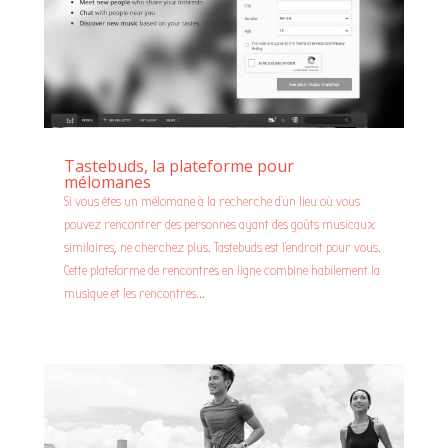
Tastebuds, la plateforme pour
mélomanes
Si vous êtes un mélomane à la recherche d'un lieu où vous
pouvez rencontrer des personnes ayant des goûts musicaux
similaires, ne cherchez plus. Tastebuds est l'endroit pour vous.
Cette plateforme de rencontres en ligne combine habilement la
musique et les rencontres...