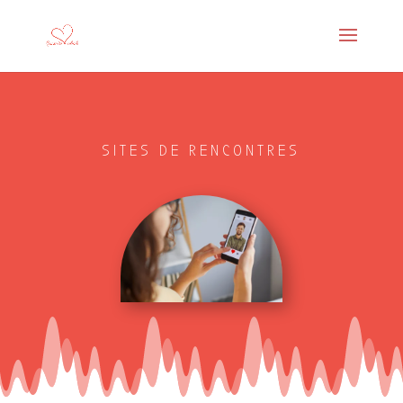
SITES DE RENCONTRES