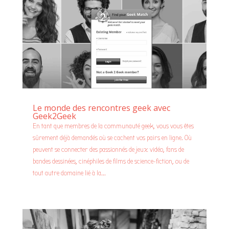
Le monde des rencontres geek avec
Geek2Geek
En tant que membres de la communauté geek, vous vous êtes
sûrement déjà demandés où se cachent vos pairs en ligne. Où
peuvent se connecter des passionnés de jeux vidéo, fans de
bandes dessinées, cinéphiles de films de science-fiction, ou de
tout autre domaine lié à la...