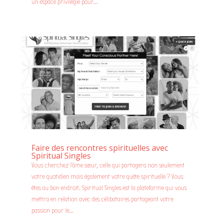
un espace privilégié pour...
Faire des rencontres spirituelles avec
Spiritual Singles
Vous cherchez l'âme sœur, celle qui partagera non seulement
votre quotidien mais également votre quête spirituelle ? Vous
êtes au bon endroit. Spiritual Singles est la plateforme qui vous
mettra en relation avec des célibataires partageant votre
passion pour le...