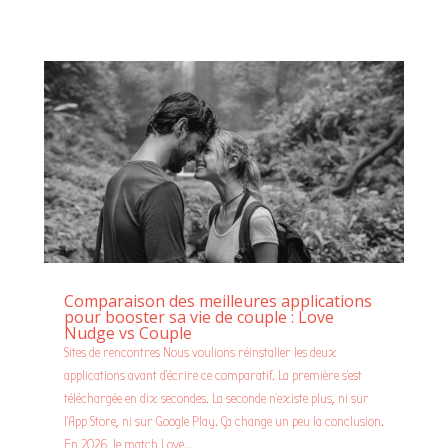
Comparaison des meilleures applications
pour booster sa vie de couple : Love
Nudge vs Couple
Sites de rencontres Nous voulions réinstaller les deux
applications avant d'écrire ce comparatif. La première s'est
téléchargée en dix secondes. La seconde n'existe plus, ni sur
l'App Store, ni sur Google Play. Ça change un peu la conclusion.
En 2026, le match Love...