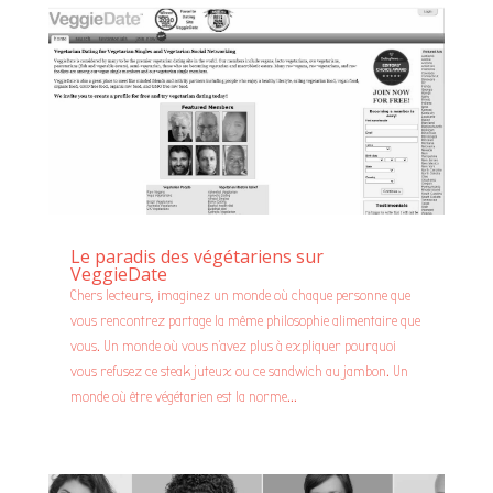
Le paradis des végétariens sur
VeggieDate
Chers lecteurs, imaginez un monde où chaque personne que
vous rencontrez partage la même philosophie alimentaire que
vous. Un monde où vous n'avez plus à expliquer pourquoi
vous refusez ce steak juteux ou ce sandwich au jambon. Un
monde où être végétarien est la norme...