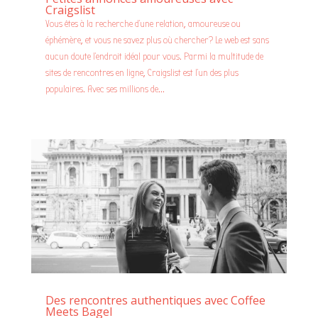
Craigslist
Vous êtes à la recherche d'une relation, amoureuse ou
éphémère, et vous ne savez plus où chercher? Le web est sans
aucun doute l'endroit idéal pour vous. Parmi la multitude de
sites de rencontres en ligne, Craigslist est l'un des plus
populaires. Avec ses millions de...
Des rencontres authentiques avec Coffee
Meets Bagel