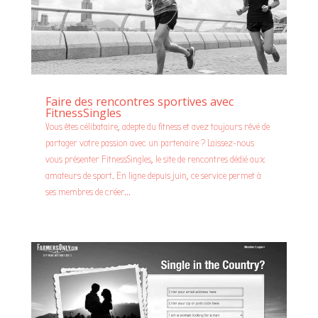
Faire des rencontres sportives avec
FitnessSingles
Vous êtes célibataire, adepte du fitness et avez toujours rêvé de
partager votre passion avec un partenaire ? Laissez-nous
vous présenter FitnessSingles, le site de rencontres dédié aux
amateurs de sport. En ligne depuis juin, ce service permet à
ses membres de créer...