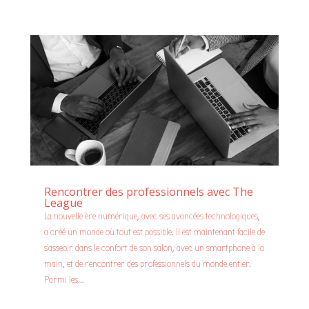
Rencontrer des professionnels avec The
League
La nouvelle ère numérique, avec ses avancées technologiques,
a créé un monde où tout est possible. Il est maintenant facile de
s'asseoir dans le confort de son salon, avec un smartphone à la
main, et de rencontrer des professionnels du monde entier.
Parmi les...