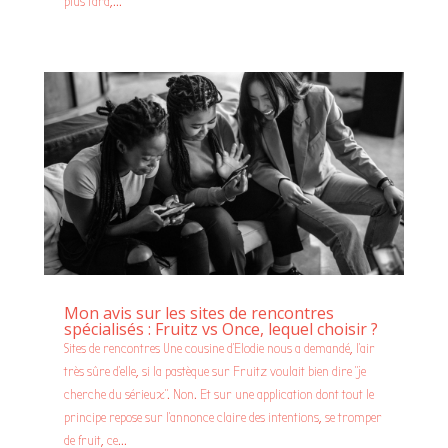
plus tard,...
Mon avis sur les sites de rencontres
spécialisés : Fruitz vs Once, lequel choisir ?
Sites de rencontres Une cousine d'Elodie nous a demandé, l'air
très sûre d'elle, si la pastèque sur Fruitz voulait bien dire "je
cherche du sérieux". Non. Et sur une application dont tout le
principe repose sur l'annonce claire des intentions, se tromper
de fruit, ce...