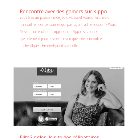
Rencontre avec des gamers sur Kippo
Vous êtes un passionné de jeux vidéos et vous cherchez à
rencontrer des personnes qui partagent votre passion ? Vous
êtes au bon endroit ! L'application Kippo est conçue
spécialement pour les gamers en quête de rencontres
authentiques. En naviguant sur cette...
EliteSingles, le site des célibataires