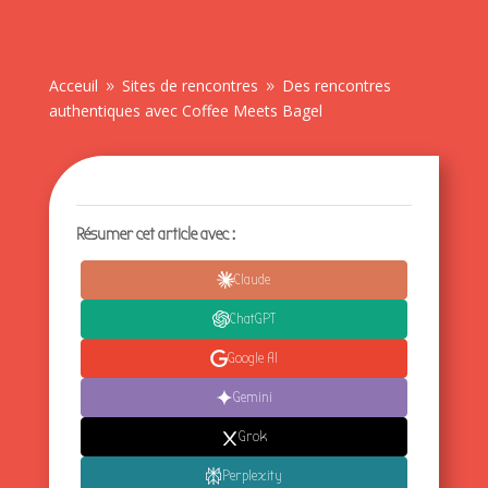
Acceuil
Sites de rencontres
Des rencontres
9
9
authentiques avec Coffee Meets Bagel
Résumer cet article avec :
Claude
ChatGPT
Google AI
Gemini
Grok
Perplexity