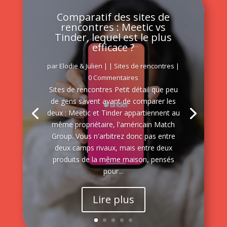
Comparatif des sites de
rencontres : Meetic vs
Tinder, lequel est le plus
efficace ?
par
Elodie & Julien
|
|
Sites de rencontres
|
0 Commentaires
Sites de rencontres Petit détail que peu
de gens savent avant de comparer les
deux : Meetic et Tinder appartiennent au
même propriétaire, l'américain Match
Group. Vous n'arbitrez donc pas entre
deux camps rivaux, mais entre deux
produits de la même maison, pensés
pour...
Lire plus