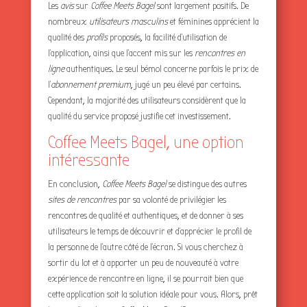
Les
avis
sur
Coffee Meets Bagel
sont largement positifs. De
nombreux
utilisateurs masculins
et féminines apprécient la
qualité des
profils
proposés, la facilité d’utilisation de
l’application, ainsi que l’accent mis sur les
rencontres en
ligne
authentiques. Le seul bémol concerne parfois le prix de
l’
abonnement premium
, jugé un peu élevé par certains.
Cependant, la majorité des utilisateurs considèrent que la
qualité du service proposé justifie cet investissement.
Coffee Meets Bagel, une option
intéressante
En conclusion,
Coffee Meets Bagel
se distingue des autres
sites de rencontres
par sa volonté de privilégier les
rencontres de qualité et authentiques, et de donner à ses
utilisateurs le temps de découvrir et d’apprécier le profil de
la personne de l’autre côté de l’écran. Si vous cherchez à
sortir du lot et à apporter un peu de nouveauté à votre
expérience de rencontre en ligne, il se pourrait bien que
cette application soit la solution idéale pour vous. Alors, prêt