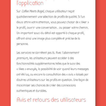
l’application
Sur
Coffee Meets Bagel
, chaque
utilisateur
reçoit
quotidiennement une sélection de
profils
de qualité. Si l’un
d’eux attire votre attention, vous pouvez choisir de « liker »
le profil, ouvrir une conversation… ou passer votre chemin.
Un important souci du détail est apporté à chaque profil,
offrant ainsi une image plus complète et précise de la
personne.
Les
services
ne s’arrêtent pas là. Avec l’
abonnement
premium
, les utilisateurs peuvent accéder à des
fonctionnalités supplémentaires telles que le suivi des
« likes » envoyés, la possibilité de voir quand leurs messages
ont été lus, ou encore la consultation des « avis » laissés par
d’autres utilisateurs sur les profils en question. Une façon de
maximiser ses chances de créer des connexions
authentiques et durables.
Avis et retours des utilisateurs