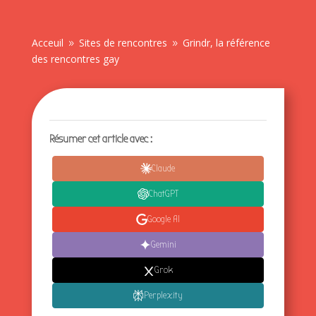
Acceuil
Sites de rencontres
Grindr, la référence
9
9
des rencontres gay
Résumer cet article avec :
Claude
ChatGPT
Google AI
Gemini
Grok
Perplexity