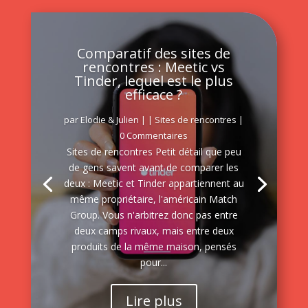
Comparatif des sites de
rencontres : Meetic vs
Tinder, lequel est le plus
efficace ?
par
Elodie & Julien
|
|
Sites de rencontres
|
0 Commentaires
Sites de rencontres Petit détail que peu
de gens savent avant de comparer les
deux : Meetic et Tinder appartiennent au
même propriétaire, l'américain Match
Group. Vous n'arbitrez donc pas entre
deux camps rivaux, mais entre deux
produits de la même maison, pensés
pour...
Lire plus