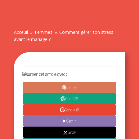
Acceuil
Femmes
Comment gérer son stress
9
9
avant le mariage ?
Résumer cet article avec :
Claude
ChatGPT
Google AI
Gemini
Grok