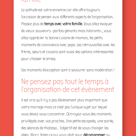
La solitude est votre ennemie car elle offre toujours
l’occasion de penser aux différents aspects de l’organisation.
Passez plus de
temps avec votre famille
. Vous allez évoquer
de vieux souvenirs -parfois gênants mais hilarants-, vous
allez apprécier la bonne cuisine de maman, les petits
moments de connivence avec papa. Les retrouvailles avec les
frères, sœurs et cousins sont aussi des options intéressantes
pour chasser le stress.
Ces moments d’exception sont à savourer sans modération !
Ne pensez pas tout le temps à
l’organisation de cet évènement
Il est vrai qu’il n’y a pas d’évènement plus important que
votre mariage mais ce n’est pas l’unique sujet sur lequel
vous devez vous concentrer. Octroyez-vous des moments
privilégiés avec vos proches. Une petite escapade, une soirée,
des séances de thalasso… l’objectif est de vous changer les
idées. Alors, faites ce qui vous plaît pour
décompresser
au