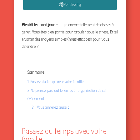
Perplexity
Bientôt le grand jour
et il y a encore tellement de choses à
gérer. Vous êtes bien partie pour crouler sous le stress. Et s’il
existait des moyens simples (mais efficaces) pour vous
détendre ?
Sommaire
1
Passez du temps avec votre famille
2
Ne pensez pas tout le temps à l’organisation de cet
évènement
2.1
Vous aimerez aussi :
Passez du temps avec votre
famille