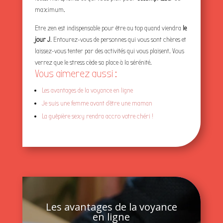
maximum.
Etre zen est indispensable pour être au top quand viendra
le
jour J
. Entourez-vous de personnes qui vous sont chères et
laissez-vous tenter par des activités qui vous plaisent. Vous
verrez que le stress cède sa place à la sérénité.
Vous aimerez aussi :
Les avantages de la voyance en ligne
Je suis une femme avant d’être une maman
La guêpière sexy rendra accro votre chéri !
Les avantages de la voyance
en ligne