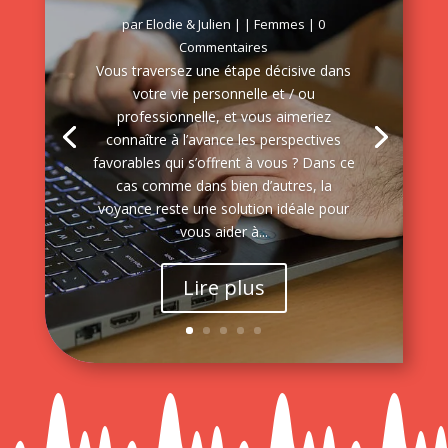
par
Elodie & Julien
|
|
Femmes
| 0
Commentaires
Vous traversez une étape décisive dans
votre vie personnelle et / ou
professionnelle, et vous aimeriez
connaître à l’avance les perspectives
favorables qui s’offrent à vous ? Dans ce
cas comme dans bien d’autres, la
voyance reste une solution idéale pour
vous aider à...
Lire plus