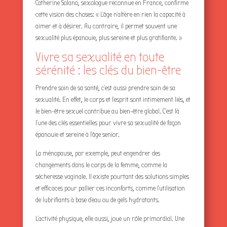
Catherine Solano, sexologue reconnue en France, confirme
cette vision des choses: « L’âge n’altère en rien la capacité à
aimer et à désirer. Au contraire, il permet souvent une
sexualité plus épanouie, plus sereine et plus gratifiante. »
Vivre sa sexualité en toute
sérénité : les clés du bien-être
Prendre soin de sa santé, c’est aussi prendre soin de sa
sexualité. En effet, le corps et l’esprit sont intimement liés, et
le bien-être sexuel contribue au bien-être global. C’est là
l’une des clés essentielles pour vivre sa sexualité de façon
épanouie et sereine à l’âge senior.
La ménopause, par exemple, peut engendrer des
changements dans le corps de la femme, comme la
sécheresse vaginale. Il existe pourtant des solutions simples
et efficaces pour pallier ces inconforts, comme l’utilisation
de lubrifiants à base d’eau ou de gels hydratants.
L’activité physique, elle aussi, joue un rôle primordial. Une