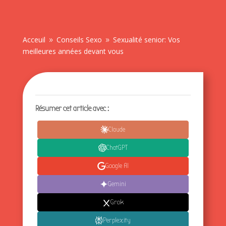
Acceuil
Conseils Sexo
Sexualité senior: Vos
9
9
meilleures années devant vous
Résumer cet article avec :
Claude
ChatGPT
Google AI
Gemini
Grok
Perplexity