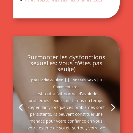
Vivre une sexualité hors normes: Briser les tabous
Surmonter les dysfonctions
sexuelles: Vous n’êtes pas
seul(e)
par
Elodie & Julien
|
|
Conseils Sexo
| 0
Commentaires
Il est tout à fait normal d'avoir des
problèmes sexuels de temps en temps.
Cependant, lorsque ces problèmes sont
persistants, ils peuvent constituer une
menace pour votre confiance en vous,
votre estime de soi et, surtout, votre vie