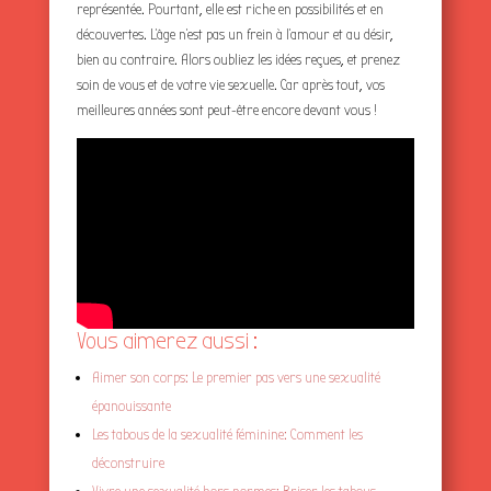
représentée. Pourtant, elle est riche en possibilités et en
découvertes. L’âge n’est pas un frein à l’amour et au désir,
bien au contraire. Alors oubliez les idées reçues, et prenez
soin de vous et de votre vie sexuelle. Car après tout, vos
meilleures années sont peut-être encore devant vous !
Vous aimerez aussi :
Aimer son corps: Le premier pas vers une sexualité
épanouissante
Les tabous de la sexualité féminine: Comment les
déconstruire