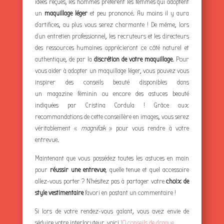
idées reçues, les hommes préfèrent les femmes qui adoptent
un
maquillage léger
et peu prononcé. Au moins il y aura
d’artifices, au plus vous serez charmante ! De même, lors
d’un entretien professionnel, les recruteurs et les directeurs
des ressources humaines apprécieront ce côté naturel et
authentique, de par la
discrétion de votre maquillage
. Pour
vous aider à adopter un maquillage léger, vous pouvez vous
inspirer des conseils beauté disponibles dans
un magazine féminin ou encore des astuces beauté
indiquées par Cristina Cordula ! Grâce aux
recommandations de cette conseillère en images, vous serez
véritablement «
magnifaik
» pour vous rendre à votre
entrevue.
Maintenant que vous possédez toutes les astuces en main
pour
réussir une entrevue
, quelle tenue et quel accessoire
allez-vous porter ? N’hésitez pas à partager votre
choix de
style vestimentaire
favori en postant un commentaire !
Si lors de votre rendez-vous galant, vous avez envie de
séduire votre interlocuteur, voici
10 conseils de drague
.