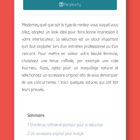
Perplexity
Mesdames, quel que soit le type de rendez-vous auquel vous
allez, adoptez un look idéal pour faire bonne impression à
votre interlocuteur. La séduction est un atout important
qu’il faut exploiter lors d’un entretien professionnel ou d’un
rencard. Pour mettre en valeur votre beauté féminine,
choisissez une tenue raffinée, par exemple une robe
fourreau. Aussi, optez pour un maquillage naturel et
sélectionnez un accessoire original afin de vous démarquer
de vos concurrentes ! Voici quelques astuces qui ont fait
leurs preuves.
Sommaire
1
Une tenue raffinée et glamour pour la séduction
2
Un accessoire original pour le style