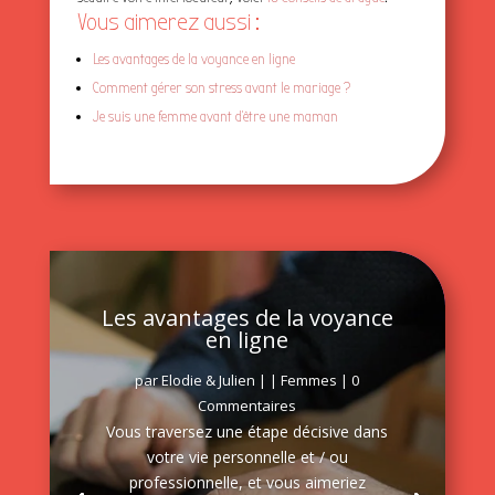
Vous aimerez aussi :
Les avantages de la voyance en ligne
Comment gérer son stress avant le mariage ?
Je suis une femme avant d’être une maman
Les avantages de la voyance
en ligne
par
Elodie & Julien
|
|
Femmes
| 0
Commentaires
Vous traversez une étape décisive dans
votre vie personnelle et / ou
professionnelle, et vous aimeriez