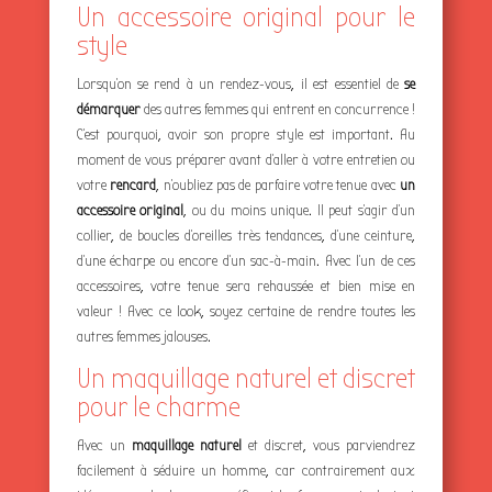
Un accessoire original pour le
style
Lorsqu’on se rend à un rendez-vous, il est essentiel de
se
démarquer
des autres femmes qui entrent en concurrence !
C’est pourquoi, avoir son propre style est important. Au
moment de vous préparer avant d’aller à votre entretien ou
votre
rencard
, n’oubliez pas de parfaire votre tenue avec
un
accessoire original
, ou du moins unique. Il peut s’agir d’un
collier, de boucles d’oreilles très tendances, d’une ceinture,
d’une écharpe ou encore d’un sac-à-main. Avec l’un de ces
accessoires, votre tenue sera rehaussée et bien mise en
valeur ! Avec ce look, soyez certaine de rendre toutes les
autres femmes jalouses.
Un maquillage naturel et discret
pour le charme
Avec un
maquillage naturel
et discret, vous parviendrez
facilement à séduire un homme, car contrairement aux