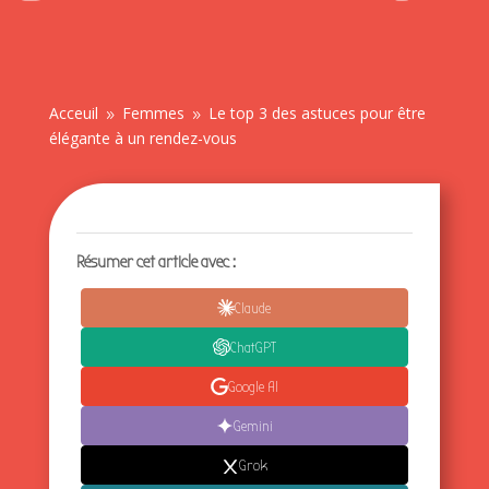
Acceuil
Femmes
Le top 3 des astuces pour être
9
9
élégante à un rendez-vous
Résumer cet article avec :
Claude
ChatGPT
Google AI
Gemini
Grok